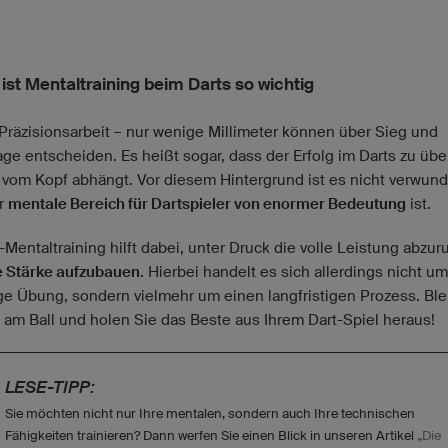
ist Mentaltraining beim Darts so wichtig
t Präzisionsarbeit – nur wenige Millimeter können über Sieg und
age entscheiden. Es heißt sogar, dass der Erfolg im Darts zu übe
 vom Kopf abhängt. Vor diesem Hintergrund ist es nicht verwunde
r
mentale Bereich für Dartspieler von enormer Bedeutung
ist.
-Mentaltraining hilft dabei, unter Druck die volle Leistung abzu
 Stärke aufzubauen
. Hierbei handelt es sich allerdings nicht u
ge Übung, sondern vielmehr um einen langfristigen Prozess. Bl
o am Ball und holen Sie das Beste aus Ihrem Dart-Spiel heraus!
LESE-TIPP:
Sie möchten nicht nur Ihre mentalen, sondern auch Ihre technischen
Fähigkeiten trainieren? Dann werfen Sie einen Blick in unseren Artikel
„Die