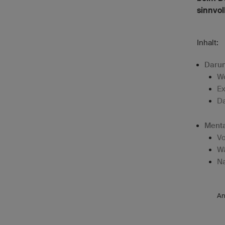
sinnvoll
Inhalt:
Darum
We
Ex
Da
Menta
Vo
Wä
Na
An