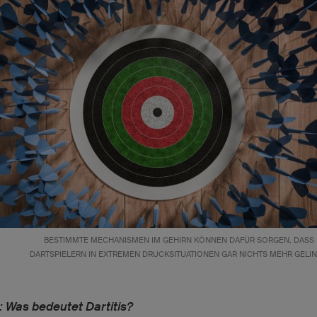
BESTIMMTE MECHANISMEN IM GEHIRN KÖNNEN DAFÜR SORGEN, DASS 
DARTSPIELERN IN EXTREMEN DRUCKSITUATIONEN GAR NICHTS MEHR GELIN
: Was bedeutet Dartitis?