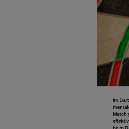
Im Dart
mentale
Match g
effekti
beim Da