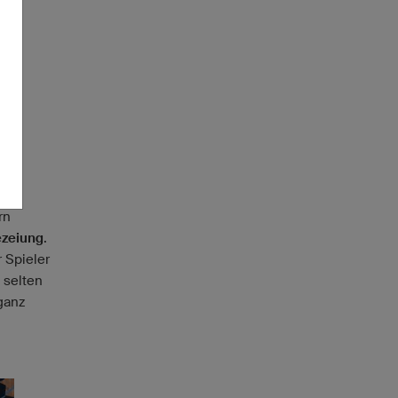
rn
ezeiung
.
 Spieler
 selten
ganz