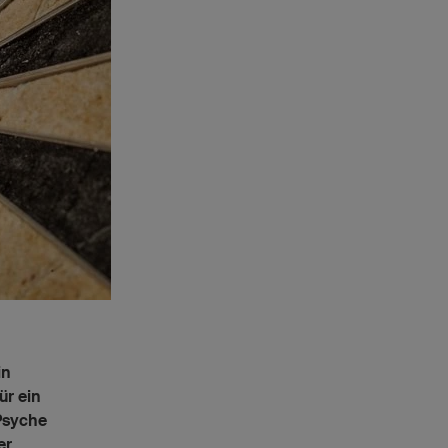
in
ür ein
 Psyche
er