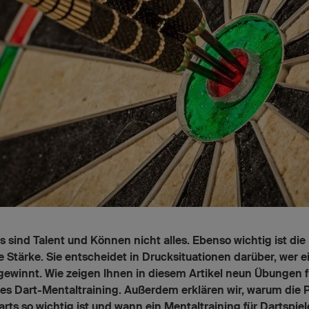
s sind Talent und Können nicht alles. Ebenso wichtig ist die
 Stärke. Sie entscheidet in Drucksituationen darüber, wer e
ewinnt. Wie zeigen Ihnen in diesem Artikel neun Übungen f
ves Dart-Mentaltraining. Außerdem erklären wir, warum die
rts so wichtig ist und wann ein Mentaltraining für Dartspiel