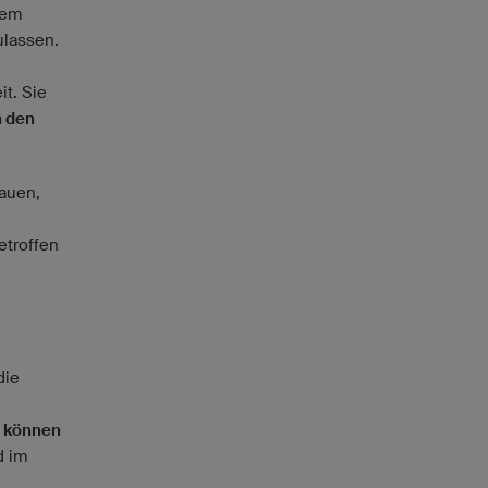
dem
ulassen.
t. Sie
n den
rauen,
etroffen
die
r können
d im