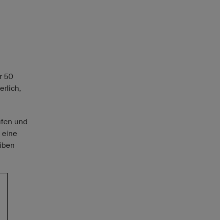
r 50
rlich,
rufen und
m eine
eiben