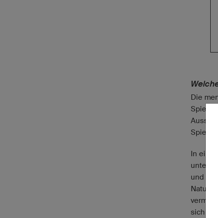
Welche
Die men
Spieler
Ausschl
Spiels?
In eine
unter s
und
sch
Natur ve
vermehr
sich vo