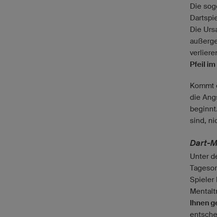
Die so
Dartspie
Die Ursa
außerge
verlier
Pfeil i
Kommt e
die Ang
beginnt.
sind, n
Dart-Me
Unter d
Tagesor
Spieler
Mentaltr
Ihnen g
entsche