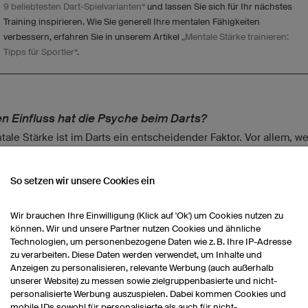
9 beliebtesten Dart-Spielvarianten“
und lassen Sie sich für Ihr nächstes
Training inspirieren. Wie Sie generell Ihre mentalen Fähigkeiten
verbessern, erfahren Sie in unserem Artikel
„Mentale Stärke trainieren:
Tipps für Sportler“
.
n Einfluss hat die Psyche beim Darts?
tale Stärke ist im Darts ein entscheidender Faktor. Vor allem, w
 etwa dasselbe Leistungsniveau haben, kann eine starke Psyche
ag zum Sieg geben. Doch
was genau passiert im Gehirn
währen
So setzen wir unsere Cookies ein
Wir brauchen Ihre Einwilligung (Klick auf 'Ok') um Cookies nutzen zu
m Dart-Match befinden sich Spieler in einer Drucksituation und 
können. Wir und unsere Partner nutzen Cookies und ähnliche
tarkem Stress. Das Gehirn nimmt dies als eine
Gefahrensituatio
Technologien, um personenbezogene Daten wie z. B. Ihre IP-Adresse
üttet Stresshormone aus
– ein uralter Mechanismus, der in uns
zu verarbeiten. Diese Daten werden verwendet, um Inhalte und
rankert ist. In Folge steigen der Puls und Blutdruck, das Blut fli
Anzeigen zu personalisieren, relevante Werbung (auch außerhalb
unserer Website) zu messen sowie zielgruppenbasierte und nicht-
t in die Muskeln und diese spannen sich an (verkrampfen). Es ve
personalisierte Werbung auszuspielen. Dabei kommen Cookies und
n selbst, dass diese Faktoren in einem Dart-Match, in dem es um
mobile IDs sowohl für personalisierte als auch für nicht-