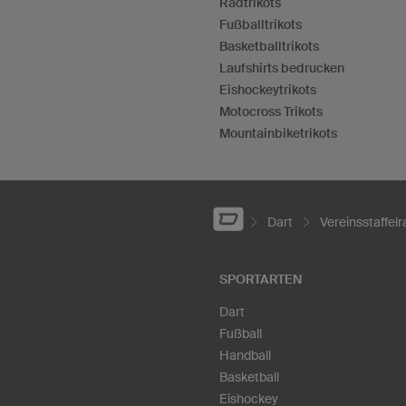
Radtrikots
Fußballtrikots
Basketballtrikots
Laufshirts bedrucken
Eishockeytrikots
Motocross Trikots
Mountainbiketrikots
Dart
Vereinsstaffelr
SPORTARTEN
Dart
Fußball
Handball
Basketball
Eishockey