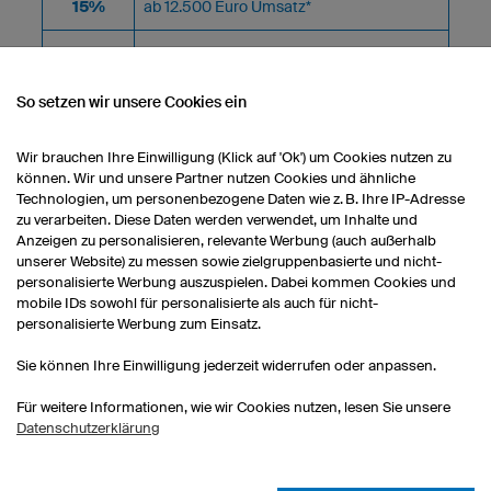
15%
ab 12.500 Euro Umsatz*
20%
ab 20.000 Euro Umsatz*
* Es zählt der Gesamtumsatz der letzten 5 Jahre.
So setzen wir unsere Cookies ein
Wir brauchen Ihre Einwilligung (Klick auf 'Ok') um Cookies nutzen zu
können. Wir und unsere Partner nutzen Cookies und ähnliche
Technologien, um personenbezogene Daten wie z. B. Ihre IP-Adresse
zu verarbeiten. Diese Daten werden verwendet, um Inhalte und
Anzeigen zu personalisieren, relevante Werbung (auch außerhalb
unserer Website) zu messen sowie zielgruppenbasierte und nicht-
personalisierte Werbung auszuspielen. Dabei kommen Cookies und
 Kunde und haben in den letzten 5 Jahren einen Umsatz von 3.000 Euro
mobile IDs sowohl für personalisierte als auch für nicht-
 Sie damit sofort in die 7%-Rabatt-Kategorie.
personalisierte Werbung zum Einsatz.
Sie können Ihre Einwilligung jederzeit widerrufen oder anpassen.
Fall 2:
insstaffelrabatt bezahlen Sie
Sie bestellen 50 . Nach Verei
Für weitere Informationen, wie wir Cookies nutzen, lesen Sie unsere
00 pro Trikot. Mit
pro Trikot wieder € 50,22 beza
Datenschutzerklärung
ten Sie immer den 10-Stück-
Da der reguläre 50-Stück-Prei
0 pro Trikot. Zusätzlich
günstiger ist, erhalten Sie au