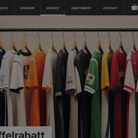
UKTE
STÄRKEN
SERVICE
ÜBER OWAYO
KONTAKT
felrabatt