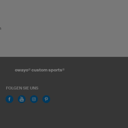
n
owayo
®
custom sports
®
FOLGEN SIE UNS