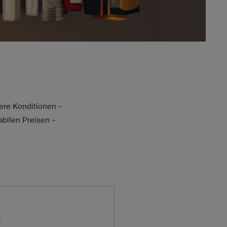
e
dere Konditionen –
abilen Preisen –