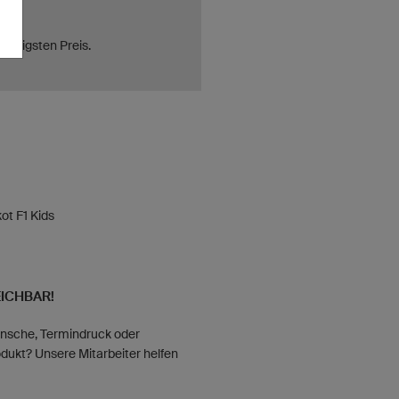
ünstigsten Preis.
ot F1 Kids
EICHBAR!
nsche, Termindruck oder
dukt? Unsere Mitarbeiter helfen