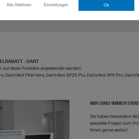
taffelrabatt in Höhe von 7%.
Preis.
Ok
Alle Ablehnen
Einstellungen
ng würde in diesem Beispiel mit
2 statt regulär € 63,00 kosten.
Sie erhalten also immer den g
ELRABATT - DART
att auf diese Produkte angewendet werden:
ro, Darttrikot F6w Hera, Darttrikot XPZ5 Pro, Darttrikot XP5 Pro, Darttrik
WIR SIND IMMER ERR
Sie haben besondere Wü
spezielle Fragen zum Pro
Ihnen gerne weiter!