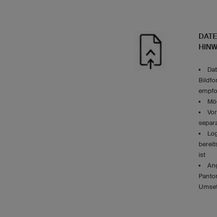
DATE
HINW
Dat
Bildf
empfo
Mög
Vor
separa
Log
bereit
ist
Ang
Panton
Umse