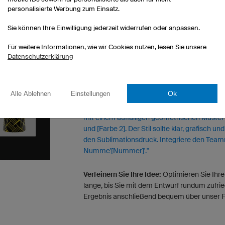
personalisierte Werbung zum Einsatz.
Sie können Ihre Einwilligung jederzeit widerrufen oder anpassen.
Für weitere Informationen, wie wir Cookies nutzen, lesen Sie unsere
Datenschutzerklärung
NOCH KEIN DESIGN? STARTEN SIE MIT
Öffnen Sie ein KI-Tool und kopieren Sie dies
Ok
Alle Ablehnen
Einstellungen
"Erstelle ein individuelles Trikot für [Sportar
mit einem auffälligen geometrischen Muster 
und [Farbe 2]. Der Stil sollte klar, grafisch un
den Sublimationsdruck. Integriere den Tea
Numme'[Nummer]'."
Verfeinern Sie Ihre Idee:
Optimieren Sie Ihre
lange, bis Sie mit dem Entwurf rundum zufri
Ergebnis anschließend bequem über unser 