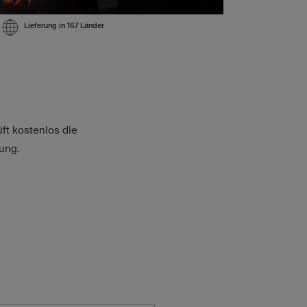
Lieferung in 167 Länder
üft kostenlos die
ung.