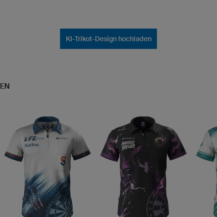
KI-Trikot-Design hochladen
DEN