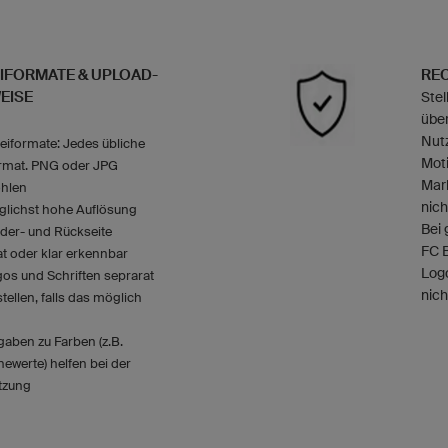
IFORMATE & UPLOAD-
REC
EISE
Stel
über
Nutz
eiformate: Jedes übliche
Mot
ormat. PNG oder JPG
Mark
hlen
nich
lichst hohe Auflösung
Bei 
der- und Rückseite
FC 
t oder klar erkennbar
Log
os und Schriften seprarat
nich
stellen, falls das möglich
aben zu Farben (z.B.
ewerte) helfen bei der
tzung