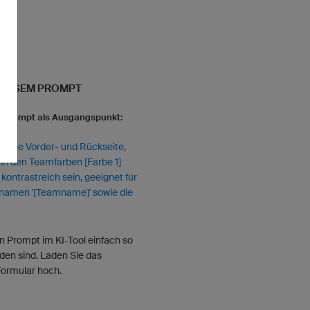
 DIESEM PROMPT
en Prompt als Ausgangspunkt:
t], zeige Vorder- und Rückseite,
in den Teamfarben [Farbe 1]
d kontrastreich sein, geeignet für
mnamen '[Teamname]' sowie die
n Prompt im KI-Tool einfach so
eden sind. Laden Sie das
Formular hoch.