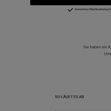
Kostenlose Machbarkeitspr
Sie haben ein KI
Ums
SO LÄUFT ES AB