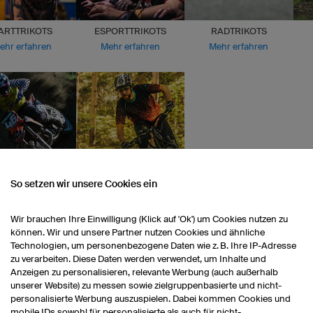
ARTTRIKOTS
ESPORTTRIKOTS
RADTRIKOTS
ehr erfahren
Mehr erfahren
Mehr erfahren
So setzen wir unsere Cookies ein
CROSS TRIKOTS
MOUNTAINBIKETRIKOTS
ehr erfahren
Mehr erfahren
Wir brauchen Ihre Einwilligung (Klick auf 'Ok') um Cookies nutzen zu
können. Wir und unsere Partner nutzen Cookies und ähnliche
Technologien, um personenbezogene Daten wie z. B. Ihre IP-Adresse
Alle Produkte entdecken
zu verarbeiten. Diese Daten werden verwendet, um Inhalte und
Anzeigen zu personalisieren, relevante Werbung (auch außerhalb
unserer Website) zu messen sowie zielgruppenbasierte und nicht-
personalisierte Werbung auszuspielen. Dabei kommen Cookies und
mobile IDs sowohl für personalisierte als auch für nicht-