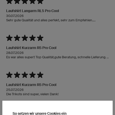
Laufshirt Langarm RL5 Pro Cool
30.07.2026
Sehr gute Qualität und alles perfekt, sehr zum Empfehlen....
Laufshirt Kurzarm R5 Pro Cool
28.07.2026
Es war alles super!! Top Qualität,gute Beratung, schnelle Lieferung. ..
Laufshirt Kurzarm R5 Pro Cool
25.07.2026
Die Trikots sind super, vielen Dank!
So setzen wir unsere Cookies ein