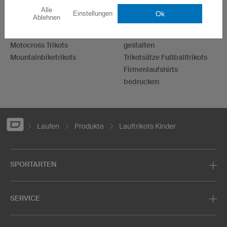
Basketballtrikots
T-Shirts bedrucken
Alle
Ok
Einstellungen
Ablehnen
Laufshirts bedrucken
Hoodies bedrucken
Eishockeytrikots
Handballtrikots selbst
Motocross Trikots
gestalten
Mountainbiketrikots
Trikotsätze Fußballtrikots
Firmenlaufshirts
bedrucken
Laufen
Produkte
Lauftrikots Kinder
SPORTARTEN
SERVICE