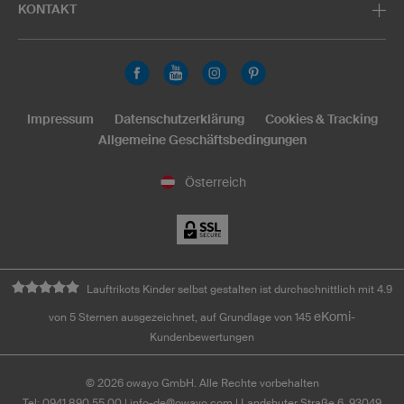
KONTAKT
Impressum
Datenschutzerklärung
Cookies & Tracking
Allgemeine Geschäftsbedingungen
Österreich
Lauftrikots Kinder selbst gestalten ist durchschnittlich mit 4.9
eKomi
von 5 Sternen ausgezeichnet, auf Grundlage von 145
-
Kundenbewertungen
©
2026
owayo GmbH. Alle Rechte vorbehalten
Tel: 0941 890 55 00
|
info-de@owayo.com
| Landshuter Straße 6, 93049