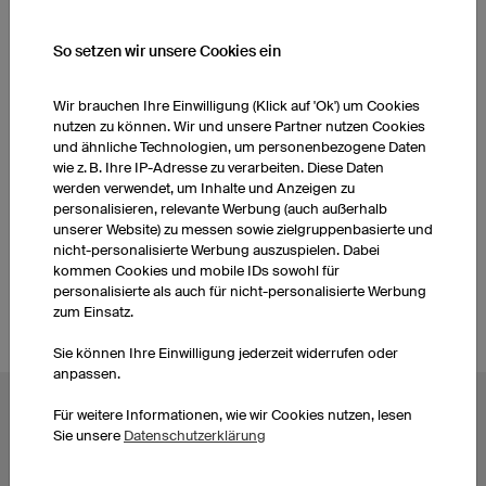
WEITERE PRODUKTE AUS UNSEREM SORTIMENT
So setzen wir unsere Cookies ein
Wir brauchen Ihre Einwilligung (Klick auf 'Ok') um Cookies
Bandanas
Laufhosen Damen
nutzen zu können. Wir und unsere Partner nutzen Cookies
und ähnliche Technologien, um personenbezogene Daten
wie z. B. Ihre IP-Adresse zu verarbeiten. Diese Daten
Lauftrikots Damen
Jacken Damen
werden verwendet, um Inhalte und Anzeigen zu
personalisieren, relevante Werbung (auch außerhalb
unserer Website) zu messen sowie zielgruppenbasierte und
Laufhosen Herren
Laufshirts bedrucken
nicht-personalisierte Werbung auszuspielen. Dabei
kommen Cookies und mobile IDs sowohl für
personalisierte als auch für nicht-personalisierte Werbung
zum Einsatz.
Sie können Ihre Einwilligung jederzeit widerrufen oder
anpassen.
Für weitere Informationen, wie wir Cookies nutzen, lesen
BELIEBTE THEMEN
Sie unsere
Datenschutzerklärung
Radtrikots
Esporttrikots
Fußballtrikots
Darttrikots