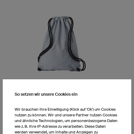
So setzen wir unsere Cookies ein
Turnbeutel Basic
Robustes Material
Wir brauchen Ihre Einwilligung (Klick auf 'Ok') um Cookies
All-Over-Print inklusive
nutzen zu können. Wir und unsere Partner nutzen Cookies
und ähnliche Technologien, um personenbezogene Daten
wie z. B. Ihre IP-Adresse zu verarbeiten. Diese Daten
1 Stück: € 21,90 pro Stück
werden verwendet, um Inhalte und Anzeigen zu