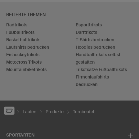
BELIEBTE THEMEN
Radtrikots
Esporttrikots
Fußballtrikots
Darttrikots
Basketballtrikots
T-Shirts bedrucken
Laufshirts bedrucken
Hoodies bedrucken
Eishockeytrikots
Handballtrikots selbst
Motocross Trikots
gestalten
Mountainbiketrikots
Trikotsätze Fußballtrikots
Firmenlaufshirts
bedrucken
Laufen
Produkte
Turnbeutel
SPORTARTEN