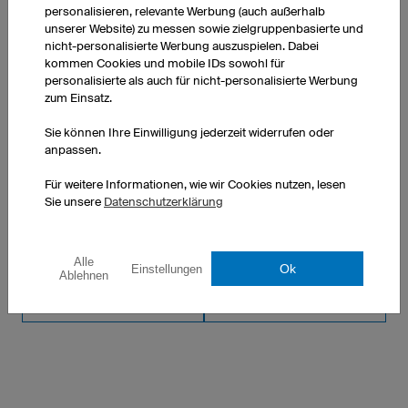
10 Stück: € 17,90 pro Stück
personalisieren, relevante Werbung (auch außerhalb
50 Stück: € 16,00 pro Stück
unserer Website) zu messen sowie zielgruppenbasierte und
nicht-personalisierte Werbung auszuspielen. Dabei
kommen Cookies und mobile IDs sowohl für
personalisierte als auch für nicht-personalisierte Werbung
zum Einsatz.
Sie können Ihre Einwilligung jederzeit widerrufen oder
WEITERE PRODUKTE AUS UNSEREM SORTIMENT
anpassen.
Für weitere Informationen, wie wir Cookies nutzen, lesen
Bandanas
Laufhosen Damen
Sie unsere
Datenschutzerklärung
Lauftrikots Damen
Jacken Damen
Alle
Ok
Einstellungen
Ablehnen
Laufhosen Herren
Laufshirts bedrucken