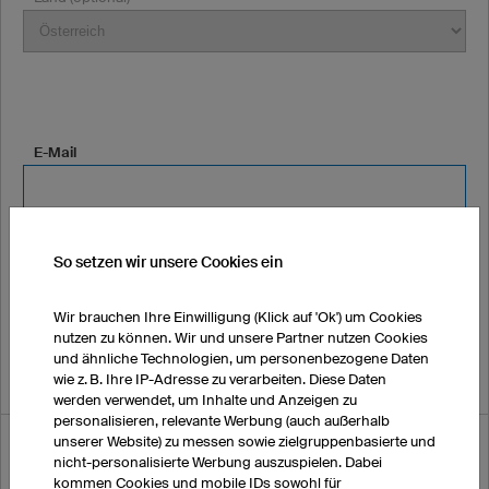
E-Mail
*Möglicherweise landen unsere E-Mails bei Ihnen im Spamordner.
So setzen wir unsere Cookies ein
Bitte prüfen Sie diesen in den nächsten Tagen regelmäßig.
Telefonnummer (optional)
Wir brauchen Ihre Einwilligung (Klick auf 'Ok') um Cookies
nutzen zu können. Wir und unsere Partner nutzen Cookies
und ähnliche Technologien, um personenbezogene Daten
wie z. B. Ihre IP-Adresse zu verarbeiten. Diese Daten
werden verwendet, um Inhalte und Anzeigen zu
personalisieren, relevante Werbung (auch außerhalb
unserer Website) zu messen sowie zielgruppenbasierte und
Wie haben Sie von uns erfahren?
nicht-personalisierte Werbung auszuspielen. Dabei
kommen Cookies und mobile IDs sowohl für