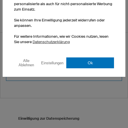
personalisierte als auch für nicht-personalisierte Werbung
zum Einsatz.
Sie können Ihre Einwilligung jederzeit widerrufen oder
anpassen.
Für weitere Informationen, wie wir Cookies nutzen, lesen
Sicherheitscode *
Sie unsere
Datenschutzerklärung
Bitte geben Sie folgenden Sicherheitscode ein:
9129
Alle
Ok
Einstellungen
Ablehnen
Einwilligung zur Datenspeicherung