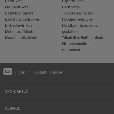
Radtrikots
Esporttrikots
Fußballtrikots
Darttrikots
Basketballtrikots
T-Shirts bedrucken
Laufshirts bedrucken
Hoodies bedrucken
Eishockeytrikots
Handballtrikots selbst
Motocross Trikots
gestalten
Mountainbiketrikots
Trikotsätze Fußballtrikots
Firmenlaufshirts
bedrucken
Dart
Kontakt-Formular
SPORTARTEN
SERVICE