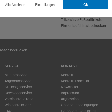
T-Shirts bedrucken
Ok
Alle Ablehnen
Einstellungen
Hoodies bedrucken
Handballtrikots selbst gestalte
Trikotsätze Fußballtrikots
Firmenlaufshirts bedrucken
Tassen bedrucken
SERVICE
KONTAKT
Musterservice
Kontakt
Angebotsservice
Kontakt-Formular
KI-Designservice
Newsletter
Downloadservice
Impressum
Vereinsstaffelrabatt
Allgemeine
Wie bestelle ich?
Geschäftsbedingungen
FAQ
Datenschutzerklärung