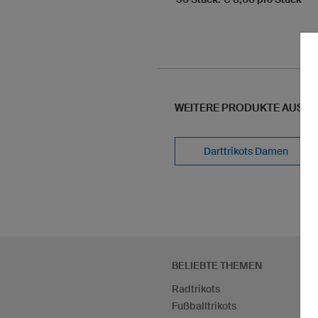
WEITERE PRODUKTE AUS U
Darttrikots Damen
BELIEBTE THEMEN
Radtrikots
Fußballtrikots