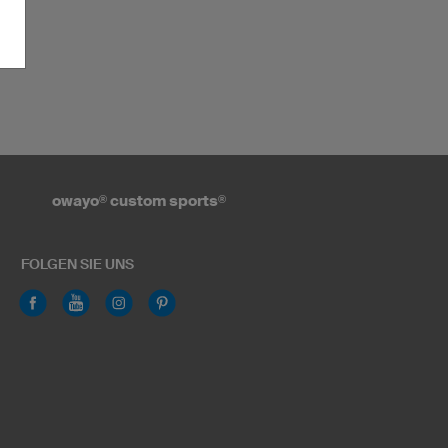
n
owayo
®
custom sports
®
FOLGEN SIE UNS