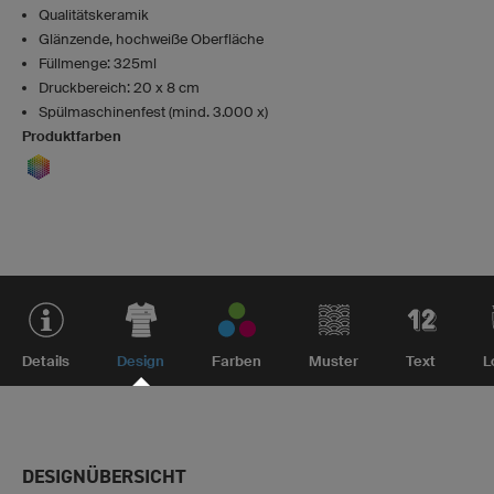
Qualitätskeramik
Glänzende, hochweiße Oberfläche
Füllmenge: 325ml
Druckbereich: 20 x 8 cm
Spülmaschinenfest (mind. 3.000 x)
Produktfarben
Details
Design
Farben
Muster
Text
L
DESIGNÜBERSICHT