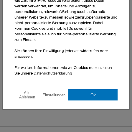
wie z. B. Ihre IP-Adresse zu verarbeiten. Diese Daten
werden verwendet, um Inhalte und Anzeigen zu
personalisieren, relevante Werbung (auch außerhalb
unserer Website) zu messen sowie zielgruppenbasierte und
nicht-personalisierte Werbung auszuspielen. Dabei
kommen Cookies und mobile IDs sowohl für
personalisierte als auch für nicht-personalisierte Werbung
zum Einsatz.
Sie können Ihre Einwilligung jederzeit widerrufen oder
anpassen.
Für weitere Informationen, wie wir Cookies nutzen, lesen
Sie unsere
Datenschutzerklärung
Dart Rocker
Alle
Ok
Einstellungen
Design im Konfigurator
Ablehnen
laden