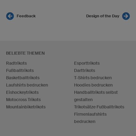
Feedback
Design of the Day
BELIEBTE THEMEN
Radtrikots
Esporttrikots
Fußballtrikots
Darttrikots
Basketballtrikots
T-Shirts bedrucken
Laufshirts bedrucken
Hoodies bedrucken
Eishockeytrikots
Handballtrikots selbst
Motocross Trikots
gestalten
Mountainbiketrikots
Trikotsätze Fußballtrikots
Firmenlaufshirts
bedrucken