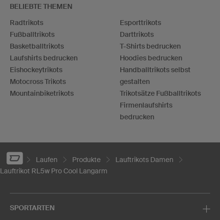
BELIEBTE THEMEN
Radtrikots
Esporttrikots
Fußballtrikots
Darttrikots
Basketballtrikots
T-Shirts bedrucken
Laufshirts bedrucken
Hoodies bedrucken
Eishockeytrikots
Handballtrikots selbst
Motocross Trikots
gestalten
Mountainbiketrikots
Trikotsätze Fußballtrikots
Firmenlaufshirts
bedrucken
Laufen
Produkte
Lauftrikots Damen
Lauftrikot RL5w Pro Cool Langarm
SPORTARTEN