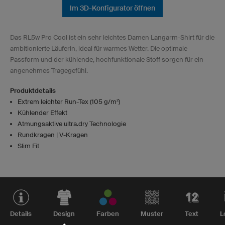
Im 3D-Konfigurator öffnen
Das RL5w Pro Cool ist ein sehr leichtes Damen Langarm-Shirt für die
ambitionierte Läuferin, ideal für warmes Wetter. Die optimale
Passform und der kühlende, hochfunktionale Stoff sorgen für ein
angenehmes Tragegefühl.
Produktdetails
Extrem leichter Run-Tex (105 g/m²)
Kühlender Effekt
Atmungsaktive ultra.dry Technologie
Rundkragen | V-Kragen
Slim Fit
Details
Design
Farben
Muster
Text
L