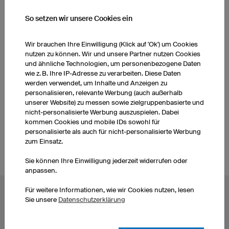
So setzen wir unsere Cookies ein
WEITERE PRODUKTE AUS UNSEREM SORTIMENT
Wir brauchen Ihre Einwilligung (Klick auf 'Ok') um Cookies
Hockeyhosen Kinder
Hockeytrikots Herren
nutzen zu können. Wir und unsere Partner nutzen Cookies
und ähnliche Technologien, um personenbezogene Daten
wie z. B. Ihre IP-Adresse zu verarbeiten. Diese Daten
werden verwendet, um Inhalte und Anzeigen zu
Socken
Hockeyhosen Herren
personalisieren, relevante Werbung (auch außerhalb
unserer Website) zu messen sowie zielgruppenbasierte und
nicht-personalisierte Werbung auszuspielen. Dabei
Hockeytrikots Kinder
Socken
kommen Cookies und mobile IDs sowohl für
personalisierte als auch für nicht-personalisierte Werbung
zum Einsatz.
Sie können Ihre Einwilligung jederzeit widerrufen oder
anpassen.
Für weitere Informationen, wie wir Cookies nutzen, lesen
BELIEBTE THEMEN
Sie unsere
Datenschutzerklärung
Radtrikots
Esporttrikots
Fußballtrikots
Darttrikots