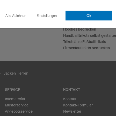
Esporttrikots
Ok
Alle Ablehnen
Einstellungen
Darttrikots
T-Shirts bedrucken
Hoodies bedrucken
Handballtrikots selbst gestalte
Trikotsätze Fußballtrikots
Firmenlaufshirts bedrucken
Jacken Herren
SERVICE
KONTAKT
Infomaterial
Kontakt
Musterservice
Kontakt-Formular
Angebotsservice
Newsletter