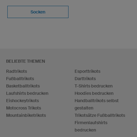
Socken
BELIEBTE THEMEN
Radtrikots
Esporttrikots
Fußballtrikots
Darttrikots
Basketballtrikots
T-Shirts bedrucken
Laufshirts bedrucken
Hoodies bedrucken
Eishockeytrikots
Handballtrikots selbst
Motocross Trikots
gestalten
Mountainbiketrikots
Trikotsätze Fußballtrikots
Firmenlaufshirts
bedrucken