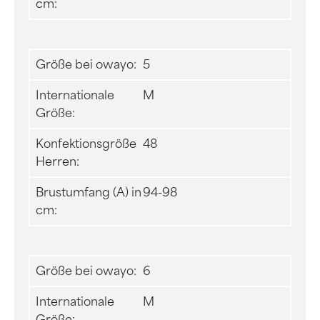
cm:
Größe bei owayo:
5
Internationale
M
Größe:
Konfektionsgröße
48
Herren:
Brustumfang (A) in
94-98
cm:
Größe bei owayo:
6
Internationale
M
Größe: