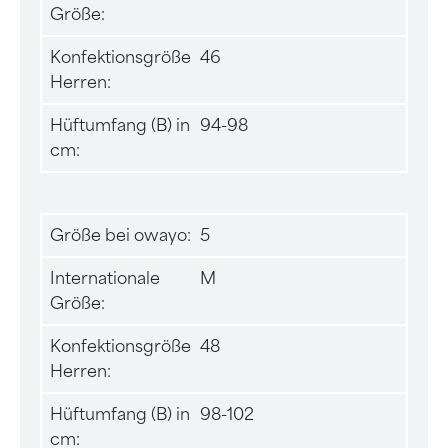
Größe:
Konfektionsgröße
46
Herren:
Hüftumfang (B) in
94-98
cm:
Größe bei owayo:
5
Internationale
M
Größe:
Konfektionsgröße
48
Herren:
Hüftumfang (B) in
98-102
cm: