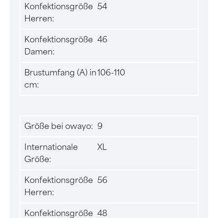
Konfektionsgröße
54
Herren:
Konfektionsgröße
46
Damen:
Brustumfang (A) in
106-110
cm:
Größe bei owayo:
9
Internationale
XL
Größe:
Konfektionsgröße
56
Herren:
Konfektionsgröße
48