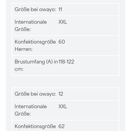
Größe bei owayo:
11
Internationale
XXL
Größe:
Konfektionsgröße
60
Herren:
Brustumfang (A) in
118-122
cm:
Größe bei owayo:
12
Internationale
XXL
Größe:
Konfektionsgröße
62