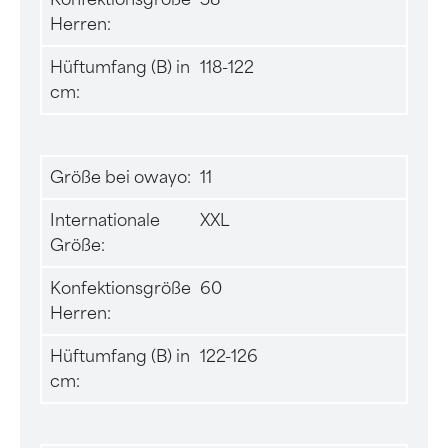
Herren:
Hüftumfang (B) in
118-122
cm:
Größe bei owayo:
11
Internationale
XXL
Größe:
Konfektionsgröße
60
Herren:
Hüftumfang (B) in
122-126
cm: