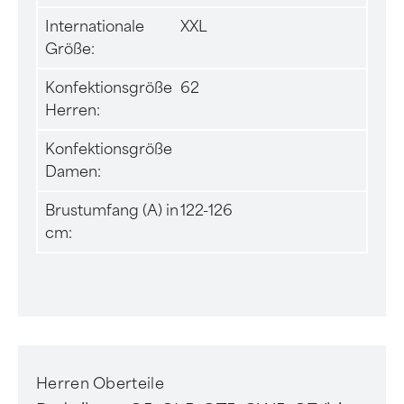
Internationale
XXL
Größe:
Konfektionsgröße
62
Herren:
Konfektionsgröße
Damen:
Brustumfang (A) in
122-126
cm:
Herren Oberteile