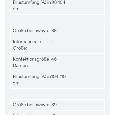
Brustumfang (A) in
98-104
cm:
Größe bei owayo:
S8
Internationale
L
Größe:
Konfektionsgröße
46
Damen:
Brustumfang (A) in
104-110
cm:
Größe bei owayo:
S9