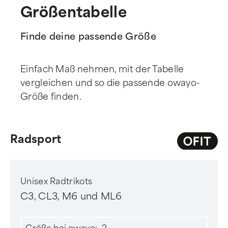
Größentabelle
Finde deine passende Größe
Einfach Maß nehmen, mit der Tabelle
vergleichen und so die passende owayo-
Größe finden.
Radsport
Unisex Radtrikots
C3, CL3, M6 und ML6