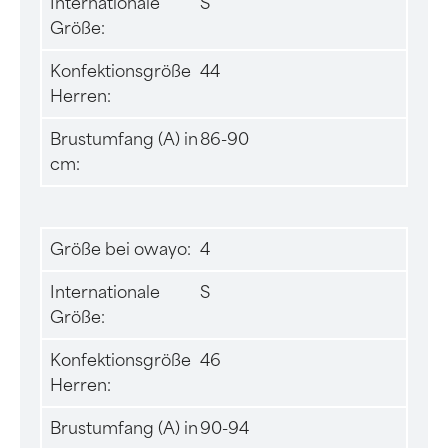
Internationale
S
Größe:
Konfektionsgröße
44
Herren:
Brustumfang (A) in
86-90
cm:
Größe bei owayo:
4
Internationale
S
Größe:
Konfektionsgröße
46
Herren:
Brustumfang (A) in
90-94