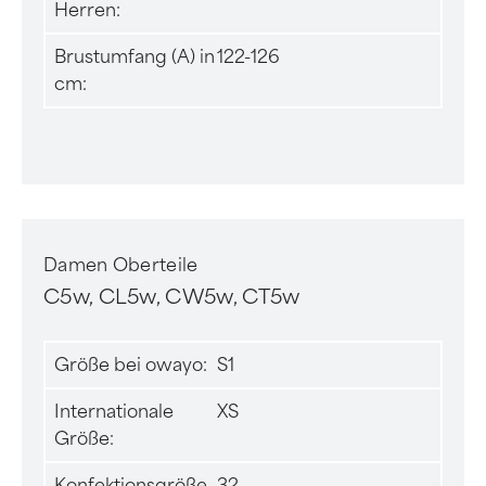
Herren:
Brustumfang (A) in
122-126
cm:
Damen Oberteile
C5w, CL5w, CW5w, CT5w
Größe bei owayo:
S1
Internationale
XS
Größe:
Konfektionsgröße
32