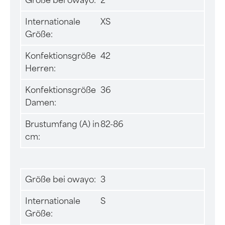
Größe bei owayo:
2
Internationale
XS
Größe:
Konfektionsgröße
42
Herren:
Konfektionsgröße
36
Damen:
Brustumfang (A) in
82-86
cm:
Größe bei owayo:
3
Internationale
S
Größe: