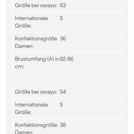
Größe bei owayo:
S3
Internationale
S
Größe:
Konfektionsgröße
36
Damen:
Brustumfang (A) in
82-86
cm:
Größe bei owayo:
S4
Internationale
S
Größe:
Konfektionsgröße
38
Damen: