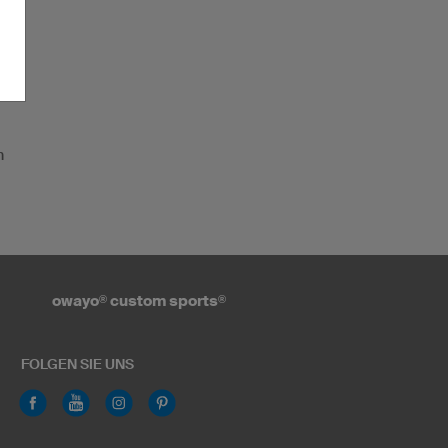
n
owayo
®
custom sports
®
FOLGEN SIE UNS