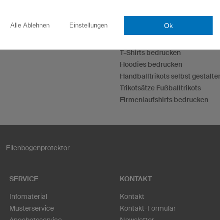
Ok
Alle Ablehnen
Einstellungen
Esporttrikots
Darttrikots
T-Shirts bedrucken
Hoodies bedrucken
Handballtrikots selbst gestalte
Trikotsätze Fußballtrikots
Firmenlaufshirts bedrucken
Ellenbogenprotektor
SERVICE
KONTAKT
Infomaterial
Kontakt
Musterservice
Kontakt-Formular
Angebotsservice
Newsletter