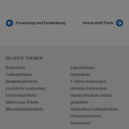
Forschung und Entwicklung
Druck statt Flock
BELIEBTE THEMEN
Radtrikots
Esporttrikots
Fußballtrikots
Darttrikots
Basketballtrikots
T-Shirts bedrucken
Laufshirts bedrucken
Hoodies bedrucken
Eishockeytrikots
Handballtrikots selbst
Motocross Trikots
gestalten
Mountainbiketrikots
Trikotsätze Fußballtrikots
Firmenlaufshirts
bedrucken