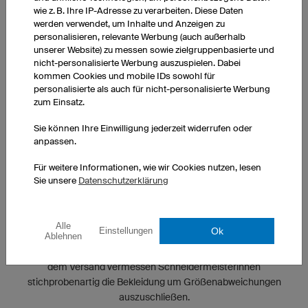
wie z. B. Ihre IP-Adresse zu verarbeiten. Diese Daten
werden verwendet, um Inhalte und Anzeigen zu
personalisieren, relevante Werbung (auch außerhalb
unserer Website) zu messen sowie zielgruppenbasierte und
nicht-personalisierte Werbung auszuspielen. Dabei
kommen Cookies und mobile IDs sowohl für
personalisierte als auch für nicht-personalisierte Werbung
zum Einsatz.
Sie können Ihre Einwilligung jederzeit widerrufen oder
anpassen.
Für weitere Informationen, wie wir Cookies nutzen, lesen
Sie unsere
Datenschutzerklärung
KONTROLLIERTE QUALITÄT
Alle
Ok
Einstellungen
Ablehnen
Die Qualität unserer Produkte wird während des gesamten
Fertigungsprozesses an verschiedenen Stellen überprüft. Vor
dem Versand vermessen Schneidermeisterinnen
stichprobenartig die Bekleidung um Größenabweichungen
auszuschließen.