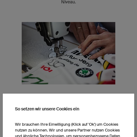
Niveau.
SPEZIALISIERTE NÄHEREI
So setzen wir unsere Cookies ein
Unsere Näherinnen sind auf individuelle Produkte spezialisiert.
Durch ihre Expertise können wir die einwandfreie Verarbeitung
Wir brauchen Ihre Einwilligung (Klick auf 'Ok') um Cookies
unserer Funktionsstoffe sowie die hohe Qualität und
nutzen zu können. Wir und unsere Partner nutzen Cookies
gleichbleibende Passform unserer Produkte garantieren.
und ähnliche Technologien, um personenbezogene Daten