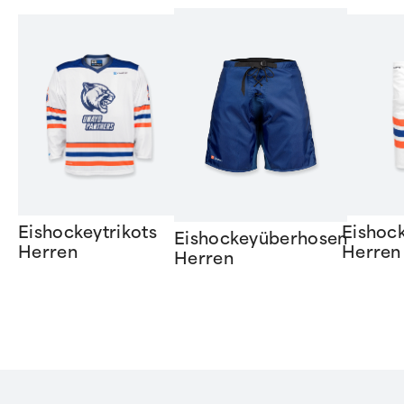
Eishockeytrikots
Eishoc
Eishockeyüberhosen
Herren
Herren
Herren
Item
1
of
6