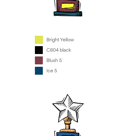
Bright Yellow
C804 black
Blush 5
Ice 5