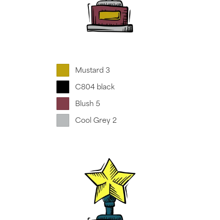
Mustard 3
C804 black
Blush 5
Cool Grey 2