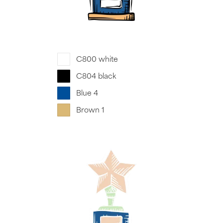
C800 white
C804 black
Blue 4
Brown 1