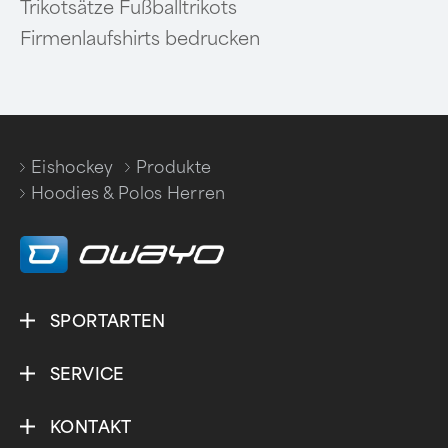
Trikotsätze Fußballtrikots
Firmenlaufshirts bedrucken
Eishockey
Produkte
/
/
Hoodies & Polos Herren
SPORTARTEN
SERVICE
KONTAKT