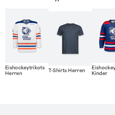
Eishockeytrikots
Eishockey
T-Shirts Herren
Herren
Kinder
Item
1
of
6