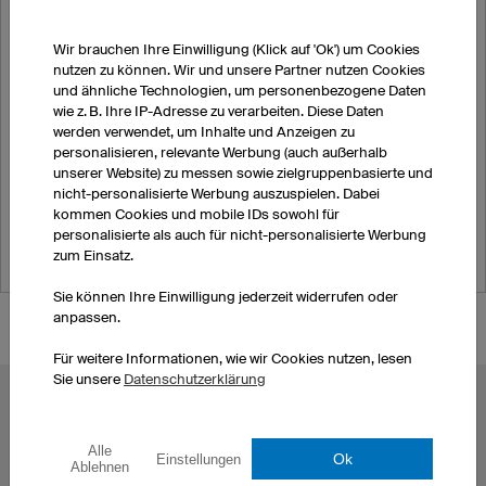
Eishockey
Radsport
Wir brauchen Ihre Einwilligung (Klick auf 'Ok') um Cookies
Laufen
nutzen zu können. Wir und unsere Partner nutzen Cookies
eSports
und ähnliche Technologien, um personenbezogene Daten
wie z. B. Ihre IP-Adresse zu verarbeiten. Diese Daten
Yoga
werden verwendet, um Inhalte und Anzeigen zu
Dart
personalisieren, relevante Werbung (auch außerhalb
Bowling
unserer Website) zu messen sowie zielgruppenbasierte und
Rudern
nicht-personalisierte Werbung auszuspielen. Dabei
T-Shirts, Hoodies etc.
kommen Cookies und mobile IDs sowohl für
personalisierte als auch für nicht-personalisierte Werbung
zum Einsatz.
Sie können Ihre Einwilligung jederzeit widerrufen oder
anpassen.
Für weitere Informationen, wie wir Cookies nutzen, lesen
Sie unsere
Datenschutzerklärung
BELIEBTE THEMEN
Radtrikots
Esporttrikots
Alle
Ok
Einstellungen
Ablehnen
Fußballtrikots
Darttrikots