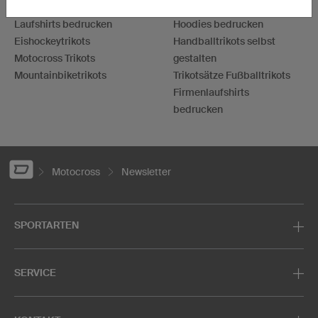
Basketballtrikots
T-Shirts bedrucken
Laufshirts bedrucken
Hoodies bedrucken
Eishockeytrikots
Handballtrikots selbst
Motocross Trikots
gestalten
Mountainbiketrikots
Trikotsätze Fußballtrikots
Firmenlaufshirts
bedrucken
Motocross
Newsletter
SPORTARTEN
SERVICE