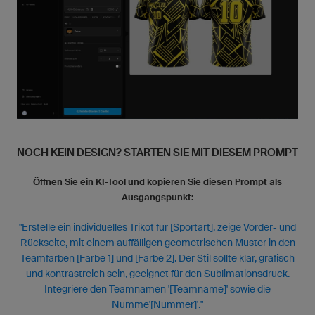
NOCH KEIN DESIGN? STARTEN SIE MIT DIESEM PROMPT
Öffnen Sie ein KI-Tool und kopieren Sie diesen Prompt als
Ausgangspunkt:
"Erstelle ein individuelles Trikot für [Sportart], zeige Vorder- und
Rückseite, mit einem auffälligen geometrischen Muster in den
Teamfarben [Farbe 1] und [Farbe 2]. Der Stil sollte klar, grafisch
und kontrastreich sein, geeignet für den Sublimationsdruck.
Integriere den Teamnamen '[Teamname]' sowie die
Numme'[Nummer]'."