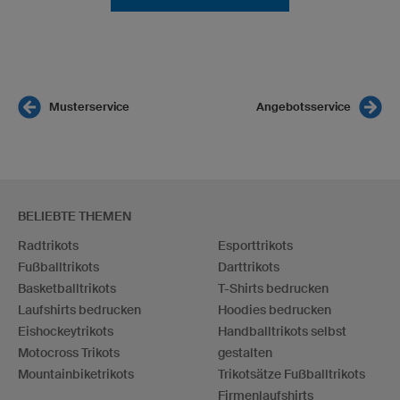
Musterservice
Angebotsservice
BELIEBTE THEMEN
Radtrikots
Esporttrikots
Fußballtrikots
Darttrikots
Basketballtrikots
T-Shirts bedrucken
Laufshirts bedrucken
Hoodies bedrucken
Eishockeytrikots
Handballtrikots selbst
Motocross Trikots
gestalten
Mountainbiketrikots
Trikotsätze Fußballtrikots
Firmenlaufshirts