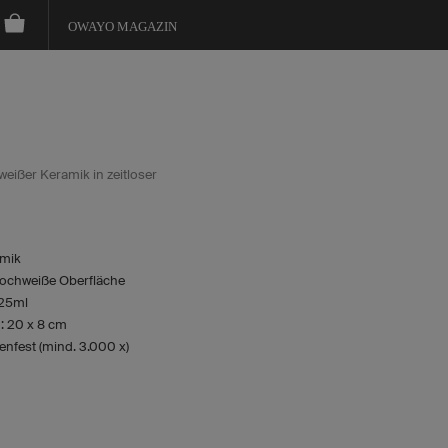
OWAYO MAGAZIN
eißer Keramik in zeitloser
amik
ochweiße Oberfläche
325ml
: 20 x 8 cm
nfest (mind. 3.000 x)