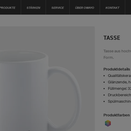
PRODUKTE
STÄRKEN
SERVICE
ÜBER OWAYO
KONTAKT
TASSE
Tasse aus hochw
Form.
Produktdetails
Qualitätsker
Glänzende, h
Füllmenge: 
Druckbereich
Spülmaschine
Produktfarben