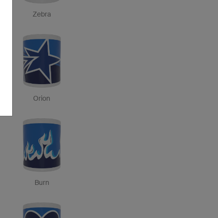
Zebra
Orion
Burn