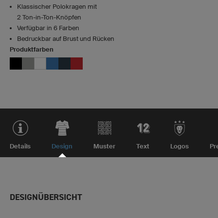
Klassischer Polokragen mit
2 Ton-in-Ton-Knöpfen
Verfügbar in 6 Farben
Bedruckbar auf Brust und Rücken
Produktfarben
Details
Design
Muster
Text
Logos
Pr
DESIGNÜBERSICHT