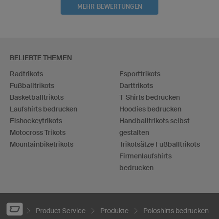
MEHR BEWERTUNGEN
BELIEBTE THEMEN
Radtrikots
Esporttrikots
Fußballtrikots
Darttrikots
Basketballtrikots
T-Shirts bedrucken
Laufshirts bedrucken
Hoodies bedrucken
Eishockeytrikots
Handballtrikots selbst
Motocross Trikots
gestalten
Mountainbiketrikots
Trikotsätze Fußballtrikots
Firmenlaufshirts
bedrucken
Product Service
Produkte
Poloshirts bedrucken