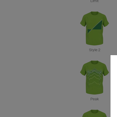
Limit
Style 2
Peak