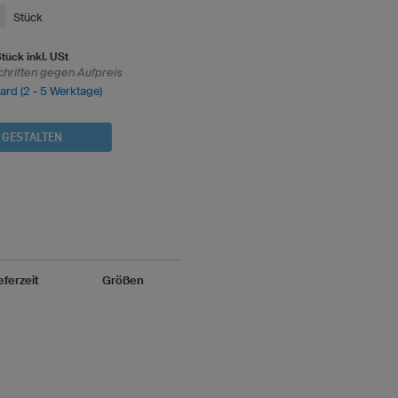
Stück
tück inkl. USt
chriften gegen Aufpreis
dard (2 - 5 Werktage)
 GESTALTEN
eferzeit
Größen