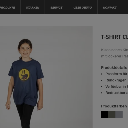
PRODUKTE
STÄRKEN
SERVICE
ÜBER OWAYO
KONTAKT
T-SHIRT C
Klassisches Kin
mit lockerer Pa
Produktdetails
Passform für
Rundkragen
Verfügbar in
Bedruckbar a
Produktfarben