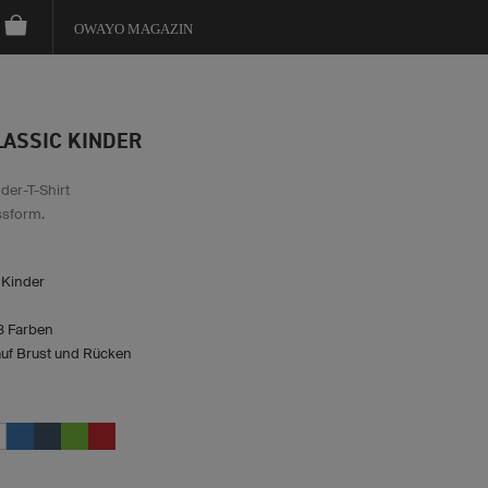
OWAYO MAGAZIN
LASSIC KINDER
der-T-Shirt
ssform.
 Kinder
 8 Farben
uf Brust und Rücken