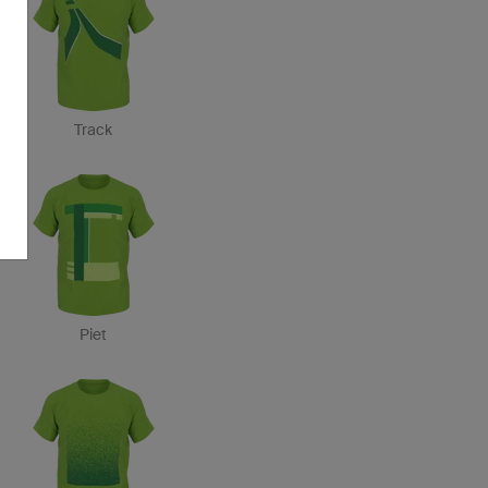
Track
Piet