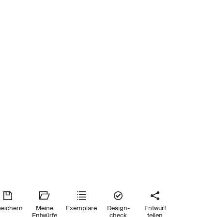
eichern
Meine
Exemplare
Design-
Entwurf
Entwürfe
check
teilen